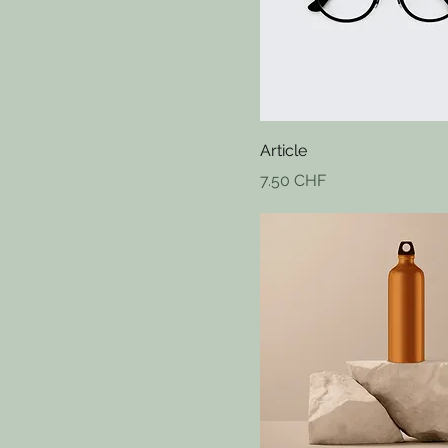
Article
Prix
7.50 CHF