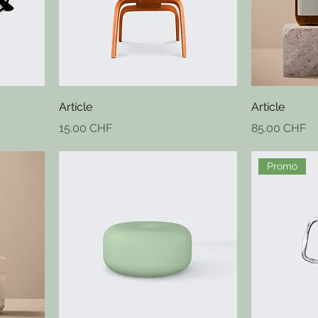
Article
Article
Prix
Prix
15.00 CHF
85.00 CHF
Promo